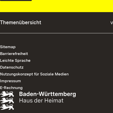
Themenübersicht
v
Über uns
Navigation
überspringen
Das Haus der Heimat des Landes Baden-Württemberg
Navigation
Sitemap
Ansprechpartner
überspringen
Barrierefreiheit
Kontakt
Leichte Sprache
Kulturpreise
Datenschutz
Publikationen
Nutzungskonzept für Soziale Medien
Kauf widerrufen
Impressum
Programm
E-Rechnung
Ausstellung
Koffer.Geschichten
Veranstaltungen